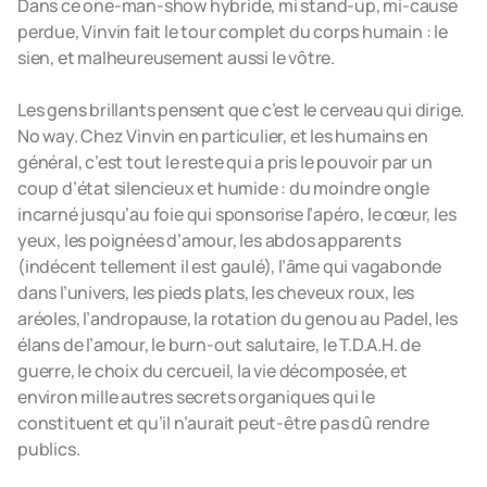
Dans ce one-man-show hybride, mi stand-up, mi-cause
perdue, Vinvin fait le tour complet du corps humain : le
sien, et malheureusement aussi le vôtre.
Les gens brillants pensent que c’est le cerveau qui dirige.
No way. Chez Vinvin en particulier, et les humains en
général, c’est tout le reste qui a pris le pouvoir par un
coup d’état silencieux et humide : du moindre ongle
incarné jusqu’au foie qui sponsorise l’apéro, le cœur, les
yeux, les poignées d’amour, les abdos apparents
(indécent tellement il est gaulé), l’âme qui vagabonde
dans l’univers, les pieds plats, les cheveux roux, les
aréoles, l’andropause, la rotation du genou au Padel, les
élans de l’amour, le burn-out salutaire, le T.D.A.H. de
guerre, le choix du cercueil, la vie décomposée, et
environ mille autres secrets organiques qui le
constituent et qu’il n’aurait peut-être pas dû rendre
publics.