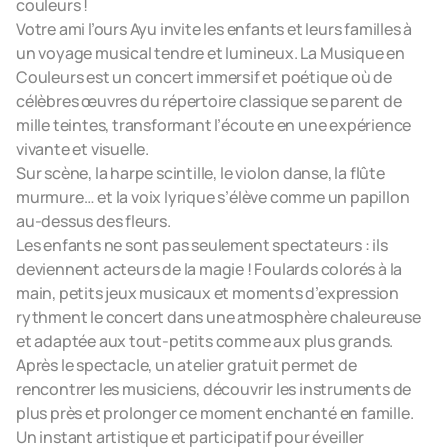
couleurs !
Votre ami l’ours Ayu invite les enfants et leurs familles à
un voyage musical tendre et lumineux. La Musique en
Couleurs est un concert immersif et poétique où de
célèbres œuvres du répertoire classique se parent de
mille teintes, transformant l’écoute en une expérience
vivante et visuelle.
Sur scène, la harpe scintille, le violon danse, la flûte
murmure… et la voix lyrique s’élève comme un papillon
au-dessus des fleurs.
Les enfants ne sont pas seulement spectateurs : ils
deviennent acteurs de la magie ! Foulards colorés à la
main, petits jeux musicaux et moments d’expression
rythment le concert dans une atmosphère chaleureuse
et adaptée aux tout-petits comme aux plus grands.
Après le spectacle, un atelier gratuit permet de
rencontrer les musiciens, découvrir les instruments de
plus près et prolonger ce moment enchanté en famille.
Un instant artistique et participatif pour éveiller